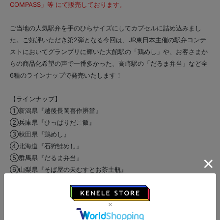
COMPASS」等 にて販売しております。
ご当地の人気駅弁を手のひらサイズにしてカプセルに詰め込みまし
た。ご好評いただき第2弾となる今回は、JR東日本主催の駅弁コンテ
ストにおいてグランプリに輝いた大館駅の「鶏めし」や、お客さまか
らの商品化希望の声で一番多かった、高崎駅の「だるま弁当」など全
6種のラインナップで発売いたします！
【ラインナップ】
①新潟県『越後長岡喜作辨當』
②兵庫県『ひっぱりだこ飯』
③秋田県『鶏めし』
④北海道『石狩鮭めし』
⑤群馬県『だるま弁当』
⑥山梨県『そば屋の天むすとお茶土瓶』
【備考】
企画・販売元：株式会社JR東日本リテールネット
企画制作・発売元：株式会社ケンエレファント