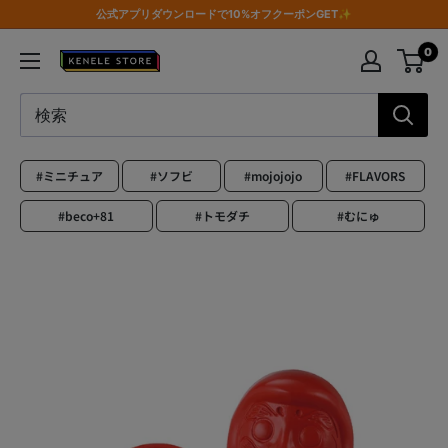
コ
公式アプリダウンロードで10%オフクーポンGET✨
ン
0
テ
KENELE
ン
STORE
ツ
に
ス
#ミニチュア
#ソフビ
#mojojojo
#FLAVORS
キ
ッ
#beco+81
#トモダチ
#むにゅ
プ
す
る