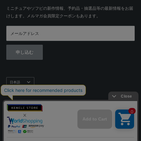
利用規約
ミニチュアやソフビの新作情報、予約品・抽選品等の最新情報をお届
営業日：月-金 10:00-17:00
けします。メルマガ会員限定クーポンもあります。
特定商取引法に基づく記載
土・日・祝休み
お問い合わせ
メールアドレス
ケンエレファントコーポレートサイト
申し込む
言
日本語
語
フォローする
© 2026 KENELE STORE
Powered by Shopify