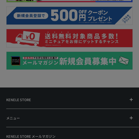
KENELE STORE
運営会社：株式会社ケンエレファント
メニュー
〒101-0064
東京都千代田区神田猿楽町2-1-14 A&Xビル4F
プライバシーポリシー
Mail: kenele-store@kenelephant.co.jp
KENELE STORE メールマガジン
よくあるご質問